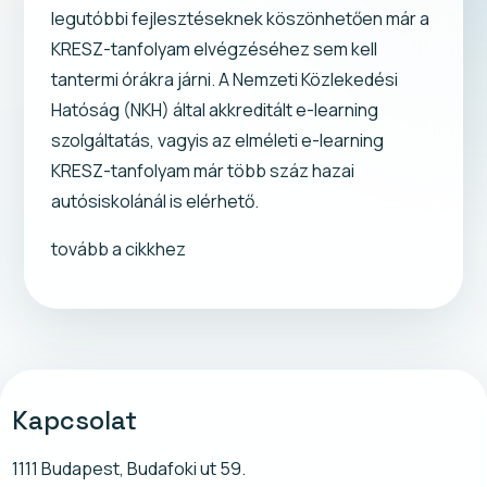
legutóbbi fejlesztéseknek köszönhetően már a
KRESZ-tanfolyam elvégzéséhez sem kell
tantermi órákra járni. A Nemzeti Közlekedési
Hatóság (NKH) által akkreditált e-learning
szolgáltatás, vagyis az elméleti e-learning
KRESZ-tanfolyam már több száz hazai
autósiskolánál is elérhető.
tovább a cikkhez
Kapcsolat
1111 Budapest, Budafoki ut 59.