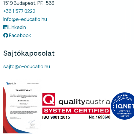
1519 Budapest, PF.: 563
+36 1 577 0222
info@e-educatio.hu
LinkedIn
Facebook
Sajtókapcsolat
sajto@e-educatio.hu