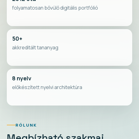
folyamatosan bővülő digitális portfólió
50+
akkreditált tananyag
8 nyelv
előkészített nyelvi architektúra
RÓLUNK
Megbízható szakmai