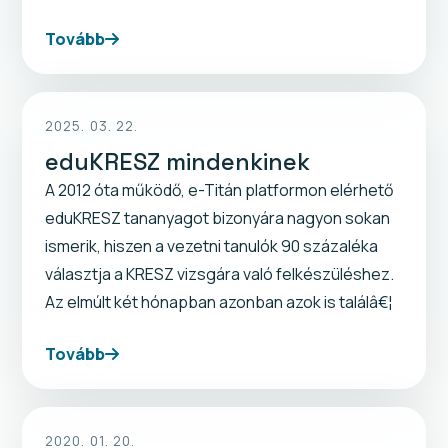
Tovább
2025. 03. 22.
eduKRESZ mindenkinek
A 2012 óta működő, e-Titán platformon elérhető
eduKRESZ tananyagot bizonyára nagyon sokan
ismerik, hiszen a vezetni tanulók 90 százaléka
választja a KRESZ vizsgára való felkészüléshez.
Az elmúlt két hónapban azonban azok is találâ€¦
Tovább
2020. 01. 20.