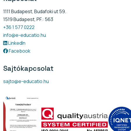
1111 Budapest, Budafoki ut 59.
1519 Budapest, PF.: 563
+36 1 577 0222
info@e-educatio.hu
LinkedIn
Facebook
Sajtókapcsolat
sajto@e-educatio.hu