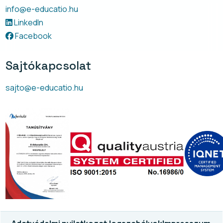
info@e-educatio.hu
LinkedIn
Facebook
Sajtókapcsolat
sajto@e-educatio.hu