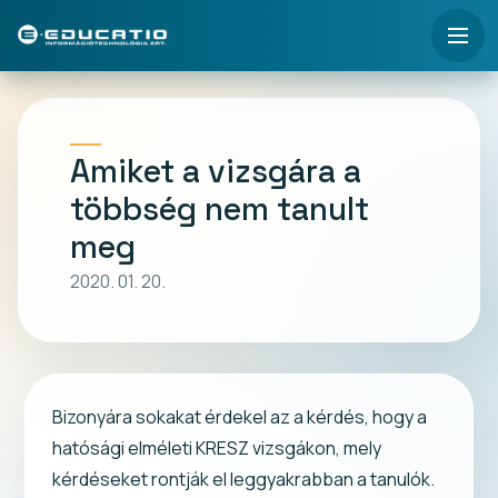
Amiket a vizsgára a
többség nem tanult
meg
2020. 01. 20.
Bizonyára sokakat érdekel az a kérdés, hogy a
hatósági elméleti KRESZ vizsgákon, mely
kérdéseket rontják el leggyakrabban a tanulók.