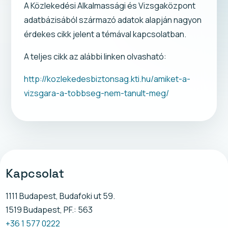
A Közlekedési Alkalmassági és Vizsgaközpont
adatbázisából származó adatok alapján nagyon
érdekes cikk jelent a témával kapcsolatban.
A teljes cikk az alábbi linken olvasható:
http://kozlekedesbiztonsag.kti.hu/amiket-a-
vizsgara-a-tobbseg-nem-tanult-meg/
Kapcsolat
1111 Budapest, Budafoki ut 59.
1519 Budapest, PF.: 563
+36 1 577 0222