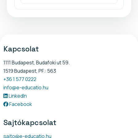
Kapcsolat
1111 Budapest, Budafoki ut 59.
1519 Budapest, PF.: 563
+36 1 577 0222
info@e-educatio.hu
LinkedIn
Facebook
Sajtókapcsolat
sajto@e-educatio.hu