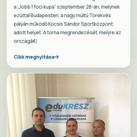
a „Jobb 1 foci kupa” szeptember 28-án, melynek
ezúttal Budapesten, a nagy múltú Törekvés
pályán működő Kocsis Sándor Sportközpont
adott helyet. A torna megrendezését, melyre az
országâ€¦
Cikk megnyitása