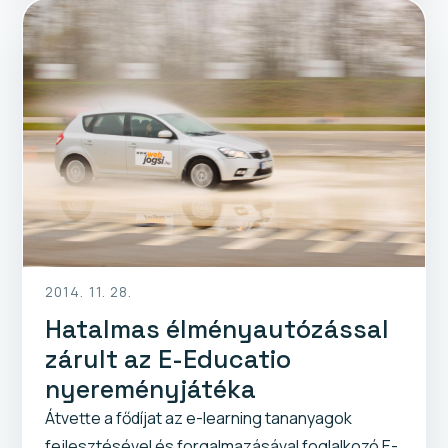
2014. 11. 28.
Hatalmas élményautózással
zárult az E-Educatio
nyereményjátéka
Átvette a fődíjat az e-learning tananyagok
fejlesztésével és forgalmazásával foglalkozó E-