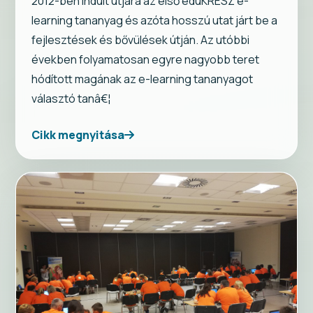
2012-ben indult útjára az első eduKRESZ e-
learning tananyag és azóta hosszú utat járt be a
fejlesztések és bővülések útján. Az utóbbi
években folyamatosan egyre nagyobb teret
hódított magának az e-learning tananyagot
választó tanâ€¦
Cikk megnyitása