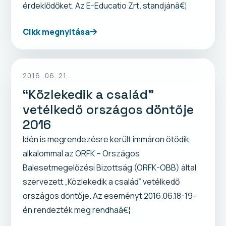
érdeklődőket. Az E-Educatio Zrt. standjánâ€¦
Cikk megnyitása
2016. 06. 21.
“Közlekedik a család”
vetélkedő országos döntője
2016
Idén is megrendezésre került immáron ötödik
alkalommal az ORFK – Országos
Balesetmegelőzési Bizottság (ORFK-OBB) által
szervezett „Közlekedik a család” vetélkedő
országos döntője. Az eseményt 2016.06.18-19-
én rendezték meg rendhaâ€¦