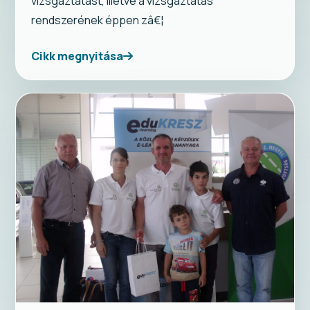
vizsgáztatást, illetve a vizsgáztatás
rendszerének éppen zâ€¦
Cikk megnyitása