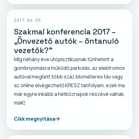
2017. 04. 05.
Szakmai konferencia 2017 –
„Önvezető autók – öntanuló
vezetők?”
Míg néhány éve utópisztikusnak tűnhetett a
gombnyomásra működő parkolás, az elektromos
autóval megtett több száz kilométeres táv vagy
az online elvégezhető KRESZ tanfolyam, ezek ma
már egyre inkább a hétköznapok részévé válnak,
mâ€¦
Cikk megnyitása