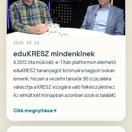
2025. 03. 22.
eduKRESZ mindenkinek
A 2012 óta működő, e-Titán platformon elérhető
eduKRESZ tananyagot bizonyára nagyon sokan
ismerik, hiszen a vezetni tanulók 90 százaléka
választja a KRESZ vizsgára való felkészüléshez.
Az elmúlt két hónapban azonban azok is találâ€¦
Cikk megnyitása