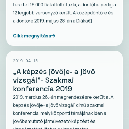
tesztet 16 000 fiatal töltötte ki, a döntőbe pedig a
12 legjobb versenyző került. A középdöntőre és
a döntőre 2019. május 28-án a Diákâ€¦
Cikk megnyitása
2019. 04. 18.
„A képzés jövője- a jövő
vizsgái”- Szakmai
konferencia 2019
2019. március 26.-án megrendezésre került a „A
képzés jövője- a jövő vizsgái” című szakmai
konferencia, mely központi témájának idén a
jövőbemutató járművezető képzést és