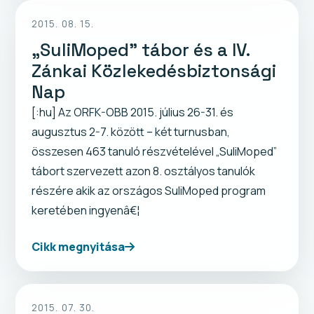
2015. 08. 15.
„SuliMoped” tábor és a IV.
Zánkai Közlekedésbiztonsági
Nap
[:hu] Az ORFK-OBB 2015. július 26-31. és
augusztus 2-7. között – két turnusban,
összesen 463 tanuló részvételével „SuliMoped”
tábort szervezett azon 8. osztályos tanulók
részére akik az országos SuliMoped program
keretében ingyenâ€¦
Cikk megnyitása
2015. 07. 30.