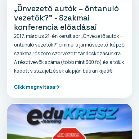
„Önvezető autók – öntanuló
vezetők?” - Szakmai
konferencia előadásai
2017. március 21-én került sor „Önvezető autók –
öntanuló vezetők?” címmel a járművezető-képző
szakma részére szervezett tanácskozásunkra.
A résztvevők száma (több mint 300 fő) és a tőlük
kapott visszajelzések alapján bátran kijeâ€¦
Cikk megnyitása