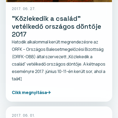
2017. 06. 27.
"Közlekedik a család”
vetélkedő országos döntője
2017
Hatodik alkalommal került megrendezésre az
ORFK – Országos Balesetmegelőzési Bizottság
(ORFK-OBB) által szervezett „Közlekedik a
család” vetélkedő országos döntője. A kétnapos
eseményre 2017. június 10-11-én került sor, ahol a
taâ€¦
Cikk megnyitása
2017. 06. 01.