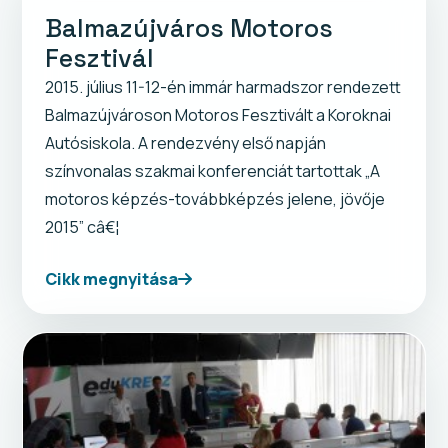
Balmazújváros Motoros
Fesztivál
2015. július 11-12-én immár harmadszor rendezett
Balmazújvároson Motoros Fesztivált a Koroknai
Autósiskola. A rendezvény első napján
színvonalas szakmai konferenciát tartottak „A
motoros képzés-továbbképzés jelene, jövője
2015” câ€¦
Cikk megnyitása