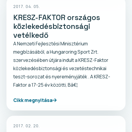
2017. 04. 05.
KRESZ-FAKTOR országos
közlekedésbiztonsági
vetélkedő
A Nemzeti Fejlesztési Minisztérium
megbízásából, a Hungaroring Sport Zrt.
szervezésében útjára indult a KRESZ-Faktor
közlekedésbiztonsági és vezetéstechnikai
teszt-sorozat és nyereményjáték . A KRESZ-
Faktor a 17-25 év közötti, Bâ€¦
Cikk megnyitása
2017. 02. 20.