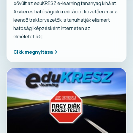
bővült az eduKRESZ e-learning tananyag kínálat.
A sikeres hatósági akkreditációt követően már a
leendő traktorvezetők is tanulhatják elismert
hatósági képzésként interneten az
elméletet.â€¦
Cikk megnyitása