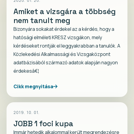
2020. 01. 20.
Amiket a vizsgára a többség
nem tanult meg
Bizonyára sokakat érdekel az a kérdés, hogy a
hatósági elméleti KRESZ vizsgákon, mely
kérdéseket rontják el leggyakrabban a tanulók. A
Közlekedési Alkalmassági és Vizsgaközpont
adatbázisából származó adatok alapján nagyon
érdekesâ€¦
Cikk megnyitása
2019. 10. 01.
JOBB 1 foci kupa
Immár hetedik alkalommal került megrendezésre