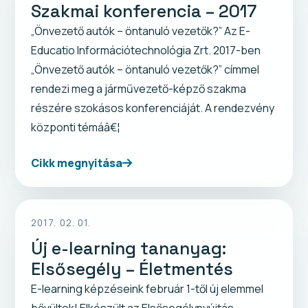
Szakmai konferencia – 2017
„Önvezető autók – öntanuló vezetők?” Az E-
Educatio Információtechnológia Zrt. 2017-ben
„Önvezető autók – öntanuló vezetők?” címmel
rendezi meg a járművezető-képző szakma
részére szokásos konferenciáját. A rendezvény
központi témáâ€¦
Cikk megnyitása
2017. 02. 01.
Új e-learning tananyag:
Elsősegély – Életmentés
E-learning képzéseink február 1-től új elemmel
bővültek! Elkészült az Elsősegélynyújtás –