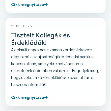
Cikk megnyitása
2015. 01. 26.
Tisztelt Kollegák és
Érdeklődők!
Az elmúlt napokban számos kérdés érkezett
cégünkhöz az új hatósági kérdésadatbankkal
kapcsolatban, amelyekre nyilvánosan is
szeretnénk érdemben válaszolni. Engedjék meg,
hogy ezeket a közérdeklődésre számot tartó,
hasznos informáâ€¦
Cikk megnyitása