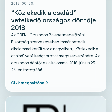
2018. 06. 26.
"Közlekedik a család”
vetélkedő országos döntője
2018
Az ORFK - Országos Balesetmegelőzési
Bizottság szervezésében immár hetedik
alkalommal került sor a nagysikerű „Közlekedik a
család” vetélkedősorozat megszervezésére. Az
országos döntőt ez alkalommal 2018. június 23-
24-én tartottáâ€¦
Cikk megnyitása