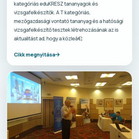
kategóriás eduKRESZ tananyagok és
vizsgafelkészítők. A T kategóriás,
mezőgazdasági vontató tananyag és a hatósági
vizsgafelkészítő tesztek létrehozásának az is
aktualitást ad, hogy a közleâ€¦
Cikk megnyitása