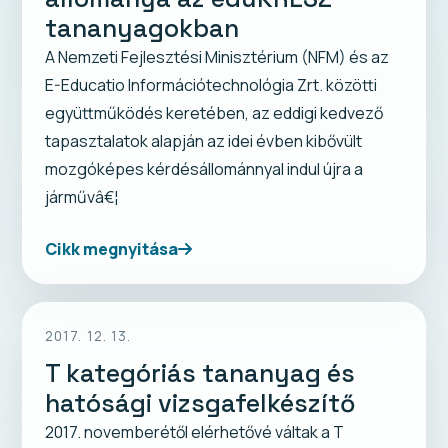
tananyagokban
A Nemzeti Fejlesztési Minisztérium (NFM) és az
E-Educatio Információtechnológia Zrt. közötti
együttműködés keretében, az eddigi kedvező
tapasztalatok alapján az idei évben kibővült
mozgóképes kérdésállománnyal indul újra a
járművâ€¦
Cikk megnyitása
2017. 12. 13.
T kategóriás tananyag és
hatósági vizsgafelkészítő
2017. novemberétől elérhetővé váltak a T