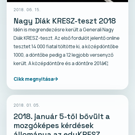
2018. 06. 15.
Nagy Diák KRESZ-teszt 2018
Idén is megrendezésre került a Generali Nagy
Diák KRESZ-teszt. Az első fordulót jelentő online
tesztet 14 000 fiatal töltötte ki, a középdöntőbe
1000, a döntőbe pedig a 12 legjobb versenyző
került. A középdöntőre és a döntőre 201â€¦
Cikk megnyitása
2018. 01. 05.
2018. január 5-től bővült a
mozgóképes kérdések
állománya az eduKRESZ