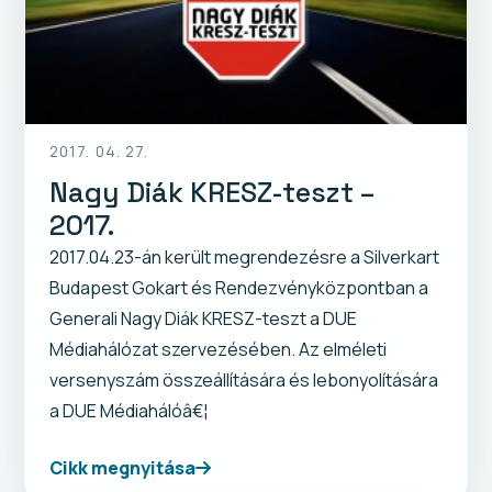
2017. 04. 27.
Nagy Diák KRESZ-teszt –
2017.
2017.04.23-án került megrendezésre a Silverkart
Budapest Gokart és Rendezvényközpontban a
Generali Nagy Diák KRESZ-teszt a DUE
Médiahálózat szervezésében. Az elméleti
versenyszám összeállítására és lebonyolítására
a DUE Médiahálóâ€¦
Cikk megnyitása