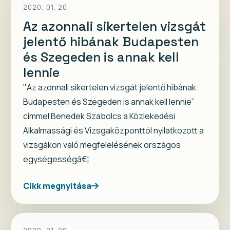
2020. 01. 20.
Az azonnali sikertelen vizsgát
jelentő hibának Budapesten
és Szegeden is annak kell
lennie
"Az azonnali sikertelen vizsgát jelentő hibának
Budapesten és Szegeden is annak kell lennie”
címmel Benedek Szabolcs a Közlekedési
Alkalmassági és Vizsgaközponttól nyilatkozott a
vizsgákon való megfelelésének országos
egységességâ€¦
Cikk megnyitása