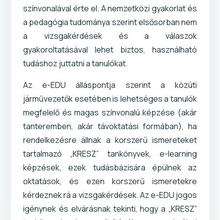
színvonalával érte el. A nemzetközi gyakorlat és
a pedagógia tudománya szerint elsősorban nem
a vizsgakérdések és a válaszok
gyakoroltatásával lehet biztos, használható
tudáshoz juttatni a tanulókat.
Az e-EDU álláspontja szerint a közúti
járművezetők esetében is lehetséges a tanulók
megfelelő és magas színvonalú képzése (akár
tanteremben, akár távoktatási formában), ha
rendelkezésre állnak a korszerű ismereteket
tartalmazó „KRESZ” tankönyvek, e-learning
képzések, ezek tudásbázisára épülnek az
oktatások, és ezen korszerű ismeretekre
kérdeznek rá a vizsgakérdések. Az e-EDU jogos
igénynek és elvárásnak tekinti, hogy a „KRESZ”