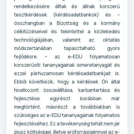
rendelkezésére álltak és állnak korszerű
tesztkérdések (kérdésadatbankok) és –
összhangban a Bizottság és a kormány
célkitűzéseivel és tekintettel a közlekedés
technológiájában, valamint az oktatás
módszertanában tapasztalható gyors
fejlődésre – az e-EDU folyamatosan
korszerűsíti tananyagainak ismeretanyagát és
ezzel párhuzamosan kérdésadatbankjait is.
Ebből következik, hogy a kérdések Ön által
hivatkozott összeállítása, karbantartása és
fejlesztése egyrészt korábban már
megtörtént, másrészt a továbbiakban is
szükséges az e-EDU tananyagainak folyamatos
fejlesztéséhez. Ez a tevékenység tehát nem jár
plusz költséggel, illetve erőforrásigénnyel az e-