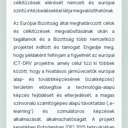
célkitűzések elérését nemzeti és európai
szintű intézkedésekkel látja megvalósíthatónak.
Az Európai Bizottság által meghatározott célok
és célkitűzések megvalósításának okán a
tagállamok és a Bizottság több nemzetközi
projektet indított és támogat. Engedje meg,
hogy példaként felhívjam a figyelmét az európai
ICT-DRV projektre, amely célul tűzi ki többek
között, hogy a hivatásos járművezetők európai
alap- és továbbképzésének (szakképzés)
területén elősegítse a technológia-alapú
képzés fejlődését és elterjedését, a magas
színvonalú számítógépes alapú távoktatási („e-
learning”) és szimulátoros képzések
alkalmazását, alkalmazhatóságát. A projekt
keretében Potsdamban (DE) 2015 februárjában