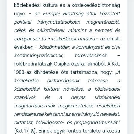
közlekedési kultúra és a közlekedésbiztonság
ügye –
az Európai Bizottság által közzétett
politikai iránymutatásokban meghatározott,
célok és célkitűzések valamint a nemzeti és
európai szintű intézkedések hatásra
– az elmúlt
években –
köszönhetően a kormányzati és civil
kezdeményezéseknek, törekvéseknek
–
fölébredni látszik Csipkerózsika-álmából. A Kkt.
1988-as kihirdetése óta tartalmazza, hogy:
„A
közlekedés biztonságának fokozása, a
közlekedési kultúra növelése, a közlekedési
szabályok és a helyes közlekedési
magatartásformák megismertetése érdekében
rendszeressé kell tenni az erre irányuló nevelést,
oktatást, felvilágosító- és propagandamunkát.”
{Kkt 17. §}. Ennek egyik fontos területe a közúti