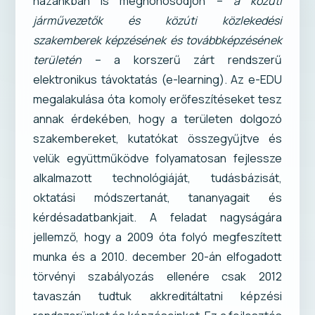
hazánkban is meghonosodjon –
a közúti
járművezetők és közúti közlekedési
szakemberek képzésének és továbbképzésének
területén
– a korszerű zárt rendszerű
elektronikus távoktatás (e-learning). Az e-EDU
megalakulása óta komoly erőfeszítéseket tesz
annak érdekében, hogy a területen dolgozó
szakembereket, kutatókat összegyűjtve és
velük együttműködve folyamatosan fejlessze
alkalmazott technológiáját, tudásbázisát,
oktatási módszertanát, tananyagait és
kérdésadatbankjait. A feladat nagyságára
jellemző, hogy a 2009 óta folyó megfeszített
munka és a 2010. december 20-án elfogadott
törvényi szabályozás ellenére csak 2012
tavaszán tudtuk akkreditáltatni képzési