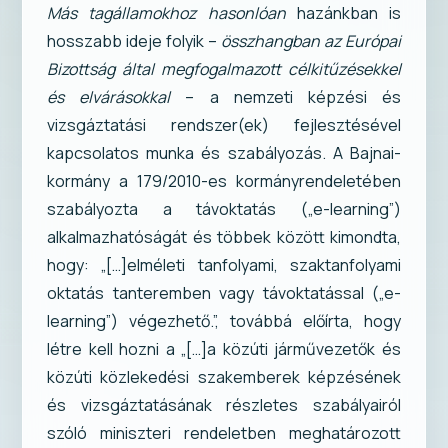
Más tagállamokhoz hasonlóan
hazánkban is
hosszabb ideje folyik –
összhangban az
Európai
Bizottság által megfogalmazott
célkitűzésekkel
és elvárásokkal
– a nemzeti képzési és
vizsgáztatási rendszer(ek) fejlesztésével
kapcsolatos munka és szabályozás. A Bajnai-
kormány a 179/2010-es kormányrendeletében
szabályozta a távoktatás („e-learning”)
alkalmazhatóságát és többek között kimondta,
hogy: „[…]elméleti tanfolyami, szaktanfolyami
oktatás tanteremben vagy távoktatással („e-
learning”) végezhető.”, továbbá előírta, hogy
létre kell hozni a „[…]a közúti járművezetők és
közúti közlekedési szakemberek képzésének
és vizsgáztatásának részletes szabályairól
szóló miniszteri rendeletben meghatározott