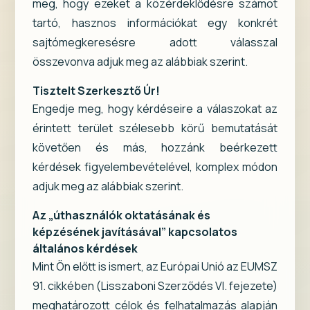
meg, hogy ezeket a közérdeklődésre számot
tartó, hasznos információkat egy konkrét
sajtómegkeresésre adott válasszal
összevonva adjuk meg az alábbiak szerint.
Tisztelt Szerkesztő Úr!
Engedje meg, hogy kérdéseire a válaszokat az
érintett terület szélesebb körű bemutatását
követően és más, hozzánk beérkezett
kérdések figyelembevételével, komplex módon
adjuk meg az alábbiak szerint.
Az „úthasználók oktatásának és
képzésének javításával” kapcsolatos
általános kérdések
Mint Ön előtt is ismert, az Európai Unió az EUMSZ
91. cikkében (Lisszaboni Szerződés VI. fejezete)
meghatározott célok és felhatalmazás alapján