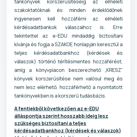
tankönyvek korszerűsítéséig az elméleti
szakoktatóknak és minden érdeklődőnek
ingyenesen kell hozzáférni az elméleti
kérdésadatbankok válaszaihoz is. Erre
tekintettel az e-EDU mindaddig biztosítani
kívánja és fogja a SZAKOE honlapján keresztül a
teljes kérdésadatbankhoz (kérdések és
válaszok) történő térítésmentes hozzáférést,
amíg a könyvpiacon beszerezhető „KRESZ”
könyvek korszerűsítése nem valósul meg és
nem lesz elérhető, hozzáférhető a nyomtatott
tankönyvekben is a korszerű tudásbázis.
A fentiekből következően az e-EDU
álláspontja szerint hosszabb ideig lesz
szükséges biztosítani a teljes
kérdésadatbankhoz (kérdések és válaszok)