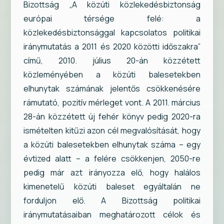
Bizottság „A közúti közlekedésbiztonság
európai térsége felé: a
közlekedésbiztonsággal kapcsolatos politikai
iránymutatás a 2011 és 2020 közötti időszakra”
című, 2010. július 20-án közzétett
közleményében a közúti balesetekben
elhunytak számának jelentős csökkenésére
rámutató, pozitív mérleget vont. A 2011. március
28-án közzétett új fehér könyv pedig 2020-ra
ismételten kitűzi azon cél megvalósítását, hogy
a közúti balesetekben elhunytak száma – egy
évtized alatt – a felére csökkenjen, 2050-re
pedig már azt irányozza elő, hogy halálos
kimenetelű közúti baleset egyáltalán ne
forduljon elő. A Bizottság politikai
iránymutatásaiban meghatározott célok és