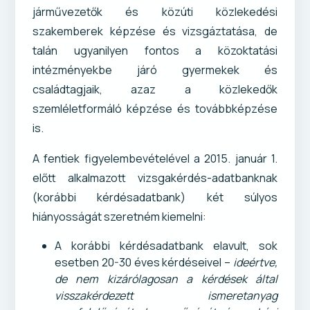
járművezetők és közúti közlekedési
szakemberek képzése és vizsgáztatása, de
talán ugyanilyen fontos a közoktatási
intézményekbe járó gyermekek és
családtagjaik, azaz a közlekedők
szemléletformáló képzése és továbbképzése
is.
A fentiek figyelembevételével a 2015. január 1.
előtt alkalmazott vizsgakérdés-adatbanknak
(korábbi kérdésadatbank) két súlyos
hiányosságát szeretném kiemelni:
A korábbi kérdésadatbank elavult, sok
esetben 20-30 éves kérdéseivel –
ideértve,
de nem kizárólagosan a kérdések által
visszakérdezett ismeretanyag