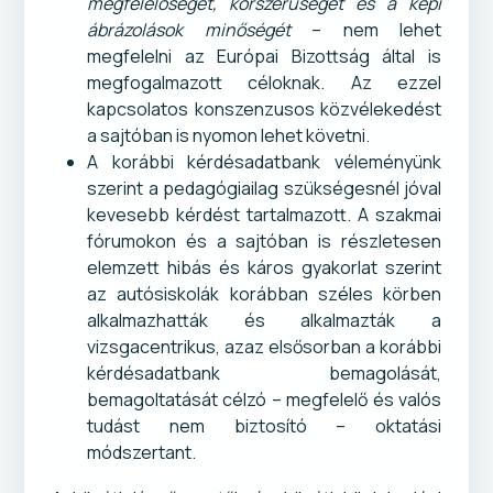
megfelelőségét, korszerűségét és a képi
ábrázolások minőségét
– nem lehet
megfelelni az Európai Bizottság által is
megfogalmazott céloknak. Az ezzel
kapcsolatos konszenzusos közvélekedést
a sajtóban is nyomon lehet követni.
A korábbi kérdésadatbank véleményünk
szerint a pedagógiailag szükségesnél jóval
kevesebb kérdést tartalmazott. A szakmai
fórumokon és a sajtóban is részletesen
elemzett hibás és káros gyakorlat szerint
az autósiskolák korábban széles körben
alkalmazhatták és alkalmazták a
vizsgacentrikus, azaz elsősorban a korábbi
kérdésadatbank bemagolását,
bemagoltatását célzó – megfelelő és valós
tudást nem biztosító – oktatási
módszertant.