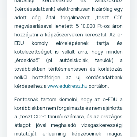
hatósági kérdésekhez és válaszokhoz
(kérdésadatbank) elektronikusan kizárólag egy
adott cég által forgalmazott „teszt CD”
megvásárlásával lehetett 5-10.000 Ft-os áron
hozzájutni a képzőszerveken keresztül. Az e-
EDU komoly előrelépésnek tartja és
kötelezettséget is vállalt arra, hogy minden
„érdeklődő” (pl. autósiskolák, tanulók) a
továbbiakban térítésmentesen és korlátozás
nélkül hozzáférjen az új kérdésadatbank
kérdéseihez a
www.edukresz.hu
portálon.
Fontosnak tartom kiemelni, hogy az e-EDU a
korábbiakban nem forgalmazta és nem ajánlotta
a „teszt CD”-t tanulói számára, és az országos
átlagot jóval meghaladó vizsgasikerességi
mutatóját e-learning képzéseinek magas