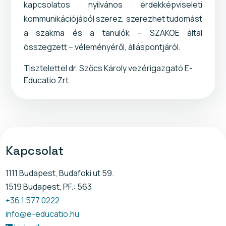
kapcsolatos nyilvános érdekképviseleti
kommunikációjából szerez, szerezhet tudomást
a szakma és a tanulók – SZAKOE által
összegzett – véleményéről, álláspontjáról.
Tisztelettel dr. Szőcs Károly vezérigazgató E-
Educatio Zrt.
Kapcsolat
1111 Budapest, Budafoki ut 59.
1519 Budapest, PF.: 563
+36 1 577 0222
info@e-educatio.hu