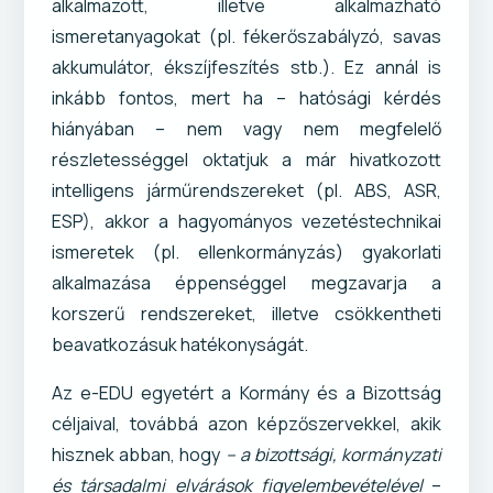
alkalmazott, illetve alkalmazható
ismeretanyagokat (pl. fékerőszabályzó, savas
akkumulátor, ékszíjfeszítés stb.). Ez annál is
inkább fontos, mert ha – hatósági kérdés
hiányában – nem vagy nem megfelelő
részletességgel oktatjuk a már hivatkozott
intelligens járműrendszereket (pl. ABS, ASR,
ESP), akkor a hagyományos vezetéstechnikai
ismeretek (pl. ellenkormányzás) gyakorlati
alkalmazása éppenséggel megzavarja a
korszerű rendszereket, illetve csökkentheti
beavatkozásuk hatékonyságát.
Az e-EDU egyetért a Kormány és a Bizottság
céljaival, továbbá azon képzőszervekkel, akik
hisznek abban, hogy
– a bizottsági, kormányzati
és társadalmi elvárások figyelembevételével
–