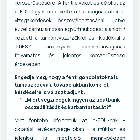
korszerűsítésére. A fenti elveket és célokat az
e-EDU figyelembe vette a hatóságnak átadott
vizsgakérdések összeválogatásánál, illetve
ezzel párhuzamosan együttműködést ajánlott /
kezdett a tankönyvszerzőkkel és -kiadókkal a
„KRESZ” tankönyvek ismeretanyagának
folyamatos és jelentős korszerűsítése
érdekében.
Engedje meg, hogy a fenti gondolatokra is
támaszkodva a továbbiakban konkrét
kérdéseire is választ adjunk:
„Miért végzi cégük ingyen az adatbank
összeállítását és karbantartását?”
Mint fentebb kifejtettük, az e-EDU-nak –
oktatási tevékenysége okán – a múltban és
jelenleg is megfelelő mennyiségben