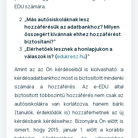
EDU számára.
„Más autósiskoláknak lesz
hozzáférésük az adatbankhoz? Milyen
összegért kívánnak ehhez hozzáférést
biztosítani?”
„Elérhetőek lesznek a honlapjukon a
válaszok is? (
edukresz.hu
)”
Amint az az Ön kérdéseiből is kiolvasható: a
kérdésadatbankhoz most is biztosított mindenki
számára a hozzáférés. Az e-EDU által
biztosított többszintű hozzáférés nem csak az
autósiskolákra van korlátozva, hanem bárki
(tanulók, érdeklődök is) hozzáférhetnek az új
kérdésbank kérdéseihez. Bizonyára Ön előtt is
ismert, hogy 2015. január 1. előtt a korábbi