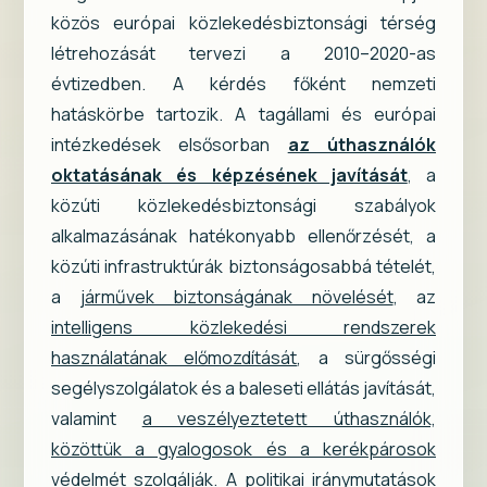
közös európai közlekedésbiztonsági térség
létrehozását tervezi a 2010–2020-as
évtizedben. A kérdés főként nemzeti
hatáskörbe tartozik. A tagállami és európai
intézkedések elsősorban
az úthasználók
oktatásának és képzésének javítását
, a
közúti közlekedésbiztonsági szabályok
alkalmazásának hatékonyabb ellenőrzését, a
közúti infrastruktúrák biztonságosabbá tételét,
a
járművek biztonságának növelését
, az
intelligens közlekedési rendszerek
használatának előmozdítását
, a sürgősségi
segélyszolgálatok és a baleseti ellátás javítását,
valamint
a veszélyeztetett úthasználók,
közöttük a gyalogosok és a kerékpárosok
védelmét
szolgálják. A politikai iránymutatások