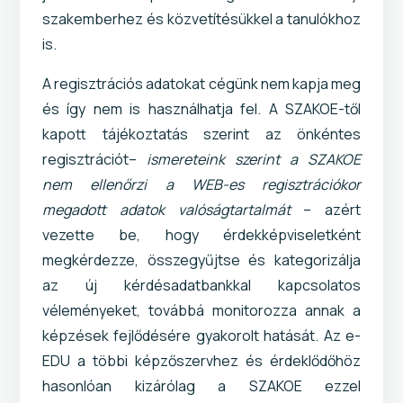
szakemberhez és közvetítésükkel a tanulókhoz
is.
A regisztrációs adatokat cégünk nem kapja meg
és így nem is használhatja fel. A SZAKOE-től
kapott tájékoztatás szerint az önkéntes
regisztrációt–
ismereteink szerint a SZAKOE
nem ellenőrzi a WEB-es regisztrációkor
megadott adatok valóságtartalmát
– azért
vezette be, hogy érdekképviseletként
megkérdezze, összegyűjtse és kategorizálja
az új kérdésadatbankkal kapcsolatos
véleményeket, továbbá monitorozza annak a
képzések fejlődésére gyakorolt hatását. Az e-
EDU a többi képzőszervhez és érdeklődőhöz
hasonlóan kizárólag a SZAKOE ezzel