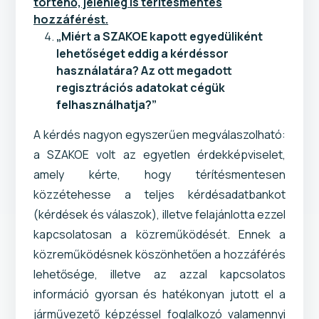
történő, jelenleg is térítésmentes
hozzáférést.
„Miért a SZAKOE kapott egyedüliként
lehetőséget eddig a kérdéssor
használatára? Az ott megadott
regisztrációs adatokat cégük
felhasználhatja?”
A kérdés nagyon egyszerűen megválaszolható:
a SZAKOE volt az egyetlen érdekképviselet,
amely kérte, hogy térítésmentesen
közzétehesse a teljes kérdésadatbankot
(kérdések és válaszok), illetve felajánlotta ezzel
kapcsolatosan a közreműködését. Ennek a
közreműködésnek köszönhetően a hozzáférés
lehetősége, illetve az azzal kapcsolatos
információ gyorsan és hatékonyan jutott el a
járművezető képzéssel foglalkozó valamennyi