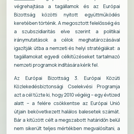
végrehajtása a tagállamok és az Európai
Bizottság közötti nyitott együttműködés
keretében történik. A megosztott felelősség és
a szubszidiaritás elve szerint a politikai
iránymutatások a célok meghatározásával
igazítják útba a nemzeti és helyi stratégiákat: a
tagállamokat egyedi célkitűzéseket tartalmazó
nemzeti programok indítására kérik fel.
Az Európai Bizottság 3. Európai Közúti
Közlekedésbiztonsági Cselekvési Programja
azt a cél tűzte ki, hogy 2010 végéig – egy évtized
alatt – a felére csökkentse az Európai Unió
útjain bekövetkezett halálos balesetek számát.
Bár a kitűzött célt a megszabott határidőn belül
nem sikerült teljes mértékben megvalósítani, a