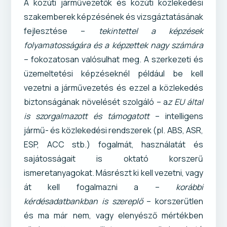
A közúti járművezetők és közúti közlekedési
szakemberek képzésének és vizsgáztatásának
fejlesztése –
tekintettel a képzések
folyamatosságára és a képzettek nagy számára
– fokozatosan valósulhat meg. A szerkezeti és
üzemeltetési képzéseknél például be kell
vezetni a járművezetés és ezzel a közlekedés
biztonságának növelését szolgáló – a
z EU által
is szorgalmazott és támogatott
– intelligens
jármű- és közlekedési rendszerek (pl. ABS, ASR,
ESP, ACC stb.) fogalmát, használatát és
sajátosságait is oktató korszerű
ismeretanyagokat. Másrészt ki kell vezetni, vagy
át kell fogalmazni a –
korábbi
kérdésadatbankban is szereplő
– korszerűtlen
és ma már nem, vagy elenyésző mértékben