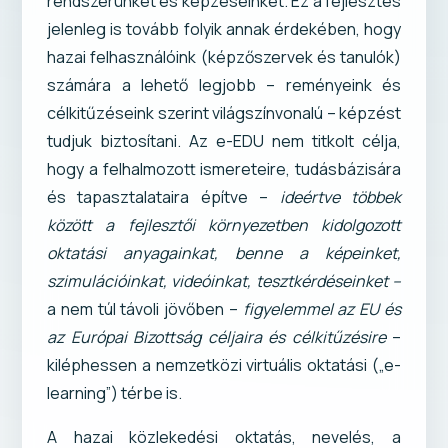
rendszerünket és képzéseinket. Ez a fejlesztés
jelenleg is tovább folyik annak érdekében, hogy
hazai felhasználóink (képzőszervek és tanulók)
számára a lehető legjobb – reményeink és
célkitűzéseink szerint világszínvonalú – képzést
tudjuk biztosítani. Az e-EDU nem titkolt célja,
hogy a felhalmozott ismereteire, tudásbázisára
és tapasztalataira építve –
ideértve többek
között a fejlesztői környezetben kidolgozott
oktatási anyagainkat, benne a képeinket,
szimulációinkat, videóinkat, tesztkérdéseinket –
a nem túl távoli jövőben –
figyelemmel az EU és
az Európai Bizottság céljaira és célkitűzésire
–
kiléphessen a nemzetközi virtuális oktatási („e-
learning”) térbe is.
A hazai közlekedési oktatás, nevelés, a