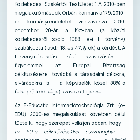
Közlekedési Szakértői Testületet.”. A 2010-ben
megalakuló második Orbán-kormány a 179/2010-
es kormányrendeletet visszavonva 2010.
december 20-án a Kkt-ban (a közúti
közlekedésről szóló 1988. évi I. törvény)
szabályozta (lásd.: 18. és 47. §-ok) a kérdést. A
törvénymódosítás záró szavazásán –
figyelemmel az Európai Bizottság
célkitűzéseire, továbbá a társadalmi célokra,
elvárásokra is – a képviselők közel 88%-a
(elsöprő többsége) szavazott igennel.
Az E-Educatio Információtechnológia Zrt. (e-
EDU) 2009-es megalakulását követően célul
tűzte ki, hogy szerepet vállaljon abban, hogy –
az EU-s célkitűzésekkel összhangban
–