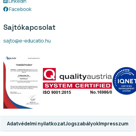
LinkedIn
Facebook
Sajtókapcsolat
sajto@e-educatio.hu
Adatvédelmi nyilatkozat
Jogszabályok
Impresszum