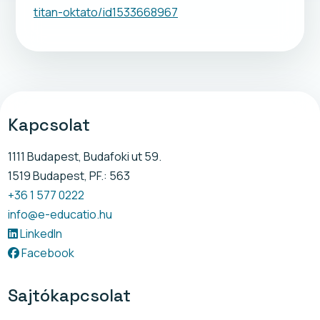
titan-oktato/id1533668967
Kapcsolat
1111 Budapest, Budafoki ut 59.
1519 Budapest, PF.: 563
+36 1 577 0222
info@e-educatio.hu
LinkedIn
Facebook
Sajtókapcsolat