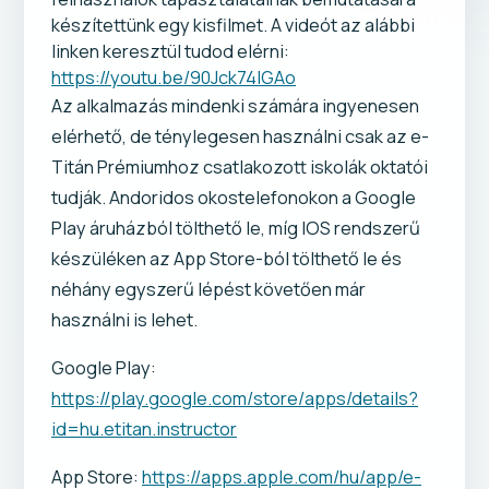
készítettünk egy kisfilmet. A videót az alábbi
linken keresztül tudod elérni:
https://youtu.be/90Jck74IGAo
Az alkalmazás mindenki számára ingyenesen
elérhető, de ténylegesen használni csak az e-
Titán Prémiumhoz csatlakozott iskolák oktatói
tudják. Andoridos okostelefonokon a Google
Play áruházból tölthető le, míg IOS rendszerű
készüléken az App Store-ból tölthető le és
néhány egyszerű lépést követően már
használni is lehet.
Google Play:
https://play.google.com/store/apps/details?
id=hu.etitan.instructor
App Store:
https://apps.apple.com/hu/app/e-