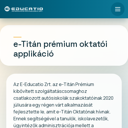
e-Titán prémium oktatói
applikáció
Az E-Educatio Zrt. az e-Titán Prémium
kibővített szolgáltatáscsomaghoz
csatlakozott autósiskolák szakoktatóinak 2020
júliusára egy régen várt alkalmazását
fejlesztette le, amit e-Titán Oktatónak hívnak.
Ennek segítségével a tanulók, iskolavezetők,
ügyintézők adminisztrációja mellett a