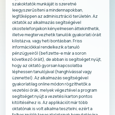
szakoktatók munkáját is szeretné
leegyszerűsíteni a mindennapokban,
legfőképpen az adminisztráció területén. Az
oktatók az alkalmazás segítségével
okostelefonjaikon kényelmesen áttekinthetik,
illetve megtervezhetik tanulóik gyakorlati óráit
kilistázva, vagy heti bontásban. Friss
információkkal rendelkezik a tanuló
pénzügyeiről (befizette-e már a soron
következő óráit), de abban is segítséget nyújt,
hogy az oktató gyorsan kapcsolatba
léphessen tanulójával (hanghívással vagy
üzenettel). Az alkalmazás segítségével
gyakorlatilag online módon rögzíthetők a
vezetési órák, melyek végeztével a program
segítséget nyújt a vezetési karton pontos
kitöltéséhez is. Az applikációt már több
oktatónak is volt alkalma tesztelni, ezért a
felhasználók tapasztalatainak bemutatására