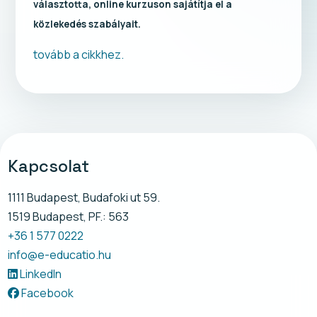
választotta, online kurzuson sajátítja el a
közlekedés szabályait.
tovább a cikkhez.
Kapcsolat
1111 Budapest, Budafoki ut 59.
1519 Budapest, PF.: 563
+36 1 577 0222
info@e-educatio.hu
LinkedIn
Facebook