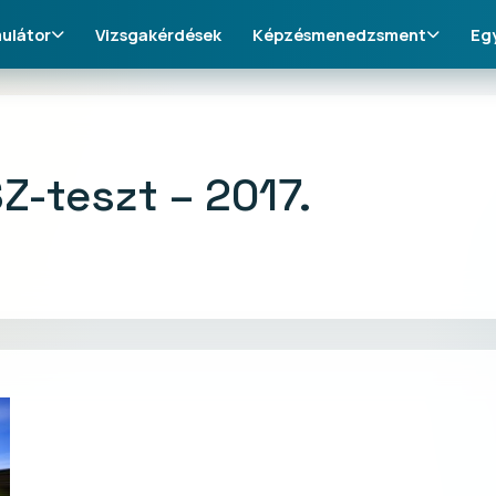
ulátor
Vizsgakérdések
Képzésmenedzsment
Eg
Z-teszt – 2017.