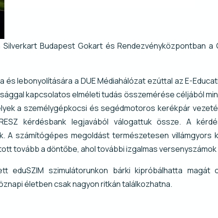
a Silverkart Budapest Gokart és Rendezvényközpontban a 
a és lebonyolítására a DUE Médiahálózat ezúttal az E-Educatio
sággal kapcsolatos elméleti tudás összemérése céljából min
, melyek a személygépkocsi és segédmotoros kerékpár vezeté
uKRESZ kérdésbank legjavából válogattuk össze. A kérd
k. A számítógépes megoldást természetesen villámgyors k
tott tovább a döntőbe, ahol további izgalmas versenyszámok 
ett eduSZIM szimulátorunkon bárki kipróbálhatta magát
öznapi életben csak nagyon ritkán találkozhatna.