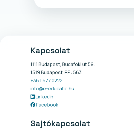
Kapcsolat
1111 Budapest, Budafoki ut 59.
1519 Budapest, PF.: 563
+36 1 577 0222
info@e-educatio.hu
LinkedIn
Facebook
Sajtókapcsolat