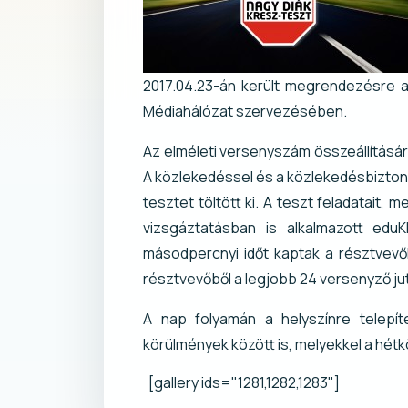
2017.04.23-án került megrendezésre 
Médiahálózat szervezésében.
Az elméleti versenyszám összeállításár
A közlekedéssel és a közlekedésbizton
tesztet töltött ki. A teszt feladatait
vizsgáztatásban is alkalmazott ed
másodpercnyi időt kaptak a résztvevő
résztvevőből a legjobb 24 versenyző ju
A nap folyamán a helyszínre telepít
körülmények között is, melyekkel a hétk
[gallery ids="1281,1282,1283"]