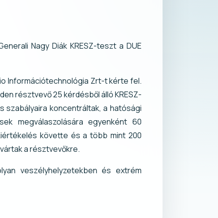
Generali Nagy Diák KRESZ-teszt a DUE
 Információtechnológia Zrt-t kérte fel.
den résztvevő 25 kérdésből álló KRESZ-
s szabályaira koncentráltak, a hatósági
ések megválaszolására egyenként 60
iértékelés követte és a több mint 200
vártak a résztvevőkre.
 olyan veszélyhelyzetekben és extrém