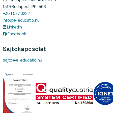
1519 Budapest, PF.: 563
+36 1 577 0222
info@e-educatio.hu
LinkedIn
Facebook
Sajtókapcsolat
sajto@e-educatio.hu