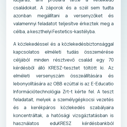
családokat. A záporok és a szél sem tudta
azonban megállítani a versenyzőket és
valamennyi feladatot teljesítve érkeztek meg a
célba, a keszthelyi Festetics-kastélyba.
A közlekedéssel és a közlekedésbiztonsággal
kapcsolatos elméleti tudás összemérése
céljából minden résztvevő család egy 70
kérdésből álló KRESZ-tesztet töltött ki. Az
elméleti versenyszám összeállítására és
lebonyolítására az OBB ezúttal is az E-Educatio
Információtechnológia Zrt-t kérte fel. A teszt
feladatait, melyek a személygépkocsi vezetés
és a kerékpáros közlekedés szabályaira
koncentráltak, a hatósági vizsgáztatásban is
használatos eduKRESZ kérdésbankból