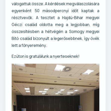
válogattuk össze. A kérdések megválaszolására
egyenként 50 másodpercnyi időt kaptak a
résztvevők. A tesztet a Hajdú-Bihar megyei
Géczi család oldotta meg a legjobban, míg
összesítésben a hétvégén a Somogy megyei
Bitó család bizonyult a legerősebbnek, így övék
lett a főnyeremény.
Ezúton is gratulálunk a nyerteseknek!