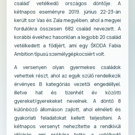
család” vetélkedő országos döntője. A
kétnapos eseményre 2019. június 22-23-án
került sor Vas és Zala megyében, ahol a megyei
fordulókra összesen 682 család nevezett. A
korábbi évekhez hasonlóan a legjobb 20 család
vetélkedett a fődíjért, ami egy ŠKODA Fabia
Ambition típusú személygépkocsiért volt.
A versenyen olyan gyermekes családok
vehettek részt, ahol az egyik szülő rendelkezik
érvényes B kategóriás vezetői engedéllyel,
illetve hat és tizenhét év közötti
gyereket/gyerekeket nevelnek. A döntő 8
különböző állomáson zajlott, ahol elméleti és
gyakorlati feladatokat kellett teljesíteni. A
kétnapos versenyt nehezítette a rendkívüli
időjárás, ami próbára tette a vetélkedő