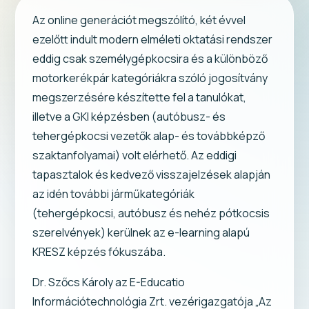
Az online generációt megszólító, két évvel
ezelőtt indult modern elméleti oktatási rendszer
eddig csak személygépkocsira és a különböző
motorkerékpár kategóriákra szóló jogosítvány
megszerzésére készítette fel a tanulókat,
illetve a GKI képzésben (autóbusz- és
tehergépkocsi vezetők alap- és továbbképző
szaktanfolyamai) volt elérhető. Az eddigi
tapasztalok és kedvező visszajelzések alapján
az idén további járműkategóriák
(tehergépkocsi, autóbusz és nehéz pótkocsis
szerelvények) kerülnek az e-learning alapú
KRESZ képzés fókuszába.
Dr. Szőcs Károly az E-Educatio
Információtechnológia Zrt. vezérigazgatója „Az