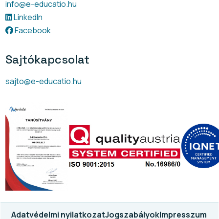
info@e-educatio.hu
LinkedIn
Facebook
Sajtókapcsolat
sajto@e-educatio.hu
Adatvédelmi nyilatkozat
Jogszabályok
Impresszum