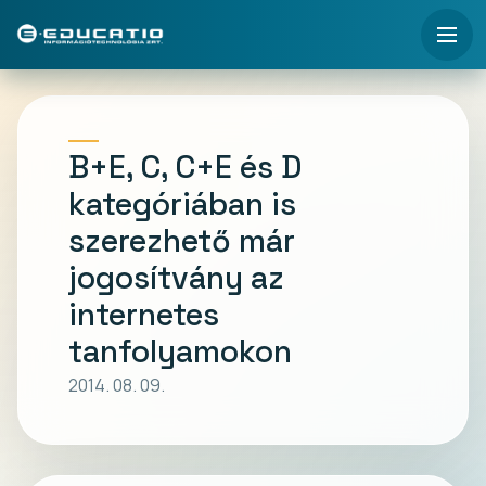
B+E, C, C+E és D
kategóriában is
szerezhető már
jogosítvány az
internetes
tanfolyamokon
2014. 08. 09.