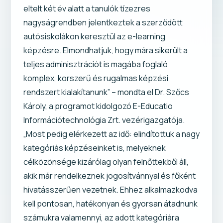
eltelt két év alatt a tanulók tízezres
nagyságrendben jelentkeztek a szerződött
autósiskolákon keresztül az e-learning
képzésre. Elmondhatjuk, hogy mára sikerült a
teljes adminisztrációt is magába foglaló
komplex, korszerű és rugalmas képzési
rendszert kialakítanunk” – mondta el Dr. Szőcs
Károly, a programot kidolgozó E-Educatio
Információtechnológia Zrt. vezérigazgatója.
„Most pedig elérkezett az idő: elindítottuk a nagy
kategóriás képzéseinket is, melyeknek
célközönsége kizárólag olyan felnőttekből áll,
akik már rendelkeznek jogosítvánnyal és főként
hivatásszerűen vezetnek. Ehhez alkalmazkodva
kell pontosan, hatékonyan és gyorsan átadnunk
számukra valamennyi, az adott kategóriára