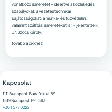
vonatkozó ismeretet – ideértve a közlekedési
szabályokat, a vezetéstechnikai
sajátosságokat, a munka- és tűzvédelmi,
valamint szállítási ismereteket is.” – jelentette ki
Dr. Szőcs Károly.
tovább a cikkhez
Kapcsolat
1111 Budapest, Budafoki ut 59.
1519 Budapest, PF.: 563
+36 1 577 0222