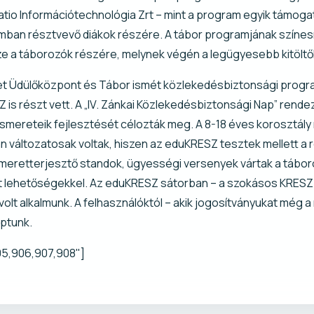
atio Információtechnológia Zrt – mint a program egyik támog
mban résztvevő diákok részére. A tábor programjának színes
ze a táborozók részére, melynek végén a legügyesebb kitölt
et Üdülőközpont és Tábor ismét közlekedésbiztonsági progr
 is részt vett. A „IV. Zánkai Közlekedésbiztonsági Nap” rend
smereteik fejlesztését célozták meg. A 8-18 éves korosztály
 változatosak voltak, hiszen az eduKRESZ tesztek mellett a
meretterjesztő standok, ügyességi versenyek vártak a táboroz
t lehetőségekkel. Az eduKRESZ sátorban – a szokásos KRESZ t
olt alkalmunk. A felhasználóktól – akik jogosítványukat még 
aptunk.
905,906,907,908"]