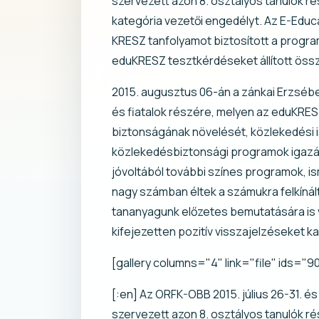
szervezett azon 8. osztályos tanulók
kategória vezetői engedélyt. Az E-Educ
KRESZ tanfolyamot biztosított a progra
eduKRESZ tesztkérdéseket állított öss
2015. augusztus 06-án a zánkai Erzséb
és fiatalok részére, melyen az eduKRESZ
biztonságának növelését, közlekedési i
közlekedésbiztonsági programok igazán
jóvoltából további színes programok, is
nagy számban éltek a számukra felkínál
tananyagunk előzetes bemutatására is v
kifejezetten pozitív visszajelzéseket k
[gallery columns="4" link="file" ids="
[:en] Az ORFK-OBB 2015. július 26-31. é
szervezett azon 8. osztályos tanulók