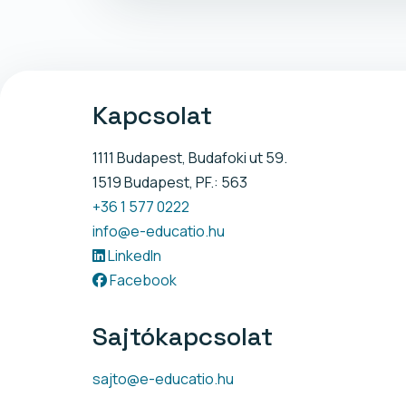
Kapcsolat
1111 Budapest, Budafoki ut 59.
1519 Budapest, PF.: 563
+36 1 577 0222
info@e-educatio.hu
LinkedIn
Facebook
Sajtókapcsolat
sajto@e-educatio.hu