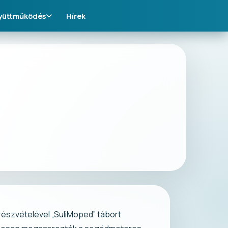
yüttműködés
Hírek
 részvételével „SuliMoped” tábort