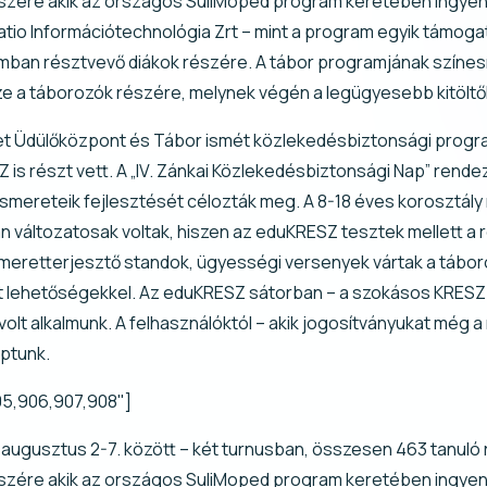
 részére akik az országos SuliMoped program keretében ing
atio Információtechnológia Zrt – mint a program egyik támog
mban résztvevő diákok részére. A tábor programjának színes
ze a táborozók részére, melynek végén a legügyesebb kitölt
et Üdülőközpont és Tábor ismét közlekedésbiztonsági progr
 is részt vett. A „IV. Zánkai Közlekedésbiztonsági Nap” rend
smereteik fejlesztését célozták meg. A 8-18 éves korosztály
 változatosak voltak, hiszen az eduKRESZ tesztek mellett a
meretterjesztő standok, ügyességi versenyek vártak a táboroz
t lehetőségekkel. Az eduKRESZ sátorban – a szokásos KRESZ t
olt alkalmunk. A felhasználóktól – akik jogosítványukat még 
aptunk.
905,906,907,908"]
s augusztus 2-7. között – két turnusban, összesen 463 tanuló
 részére akik az országos SuliMoped program keretében ing