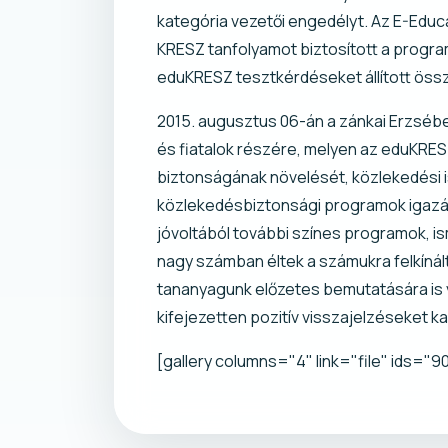
kategória vezetői engedélyt. Az E-Educ
KRESZ tanfolyamot biztosított a progra
eduKRESZ tesztkérdéseket állított öss
2015. augusztus 06-án a zánkai Erzséb
és fiatalok részére, melyen az eduKRESZ
biztonságának növelését, közlekedési i
közlekedésbiztonsági programok igazán
jóvoltából további színes programok, is
nagy számban éltek a számukra felkínál
tananyagunk előzetes bemutatására is v
kifejezetten pozitív visszajelzéseket k
[gallery columns="4" link="file" ids="