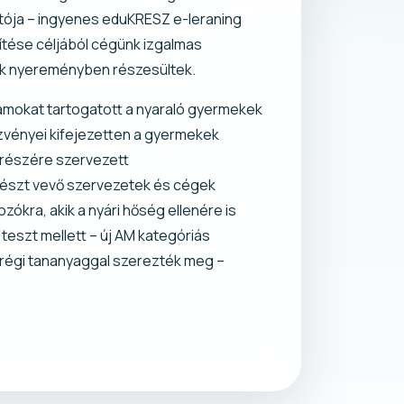
atója – ingyenes eduKRESZ e-leraning
ítése céljából cégünk izgalmas
ők nyereményben részesültek.
amokat tartogatott a nyaraló gyermekek
ezvényei kifejezetten a gyermekek
 részére szervezett
 részt vevő szervezetek és cégek
ókra, akik a nyári hőség ellenére is
eszt mellett – új AM kategóriás
a régi tananyaggal szerezték meg –