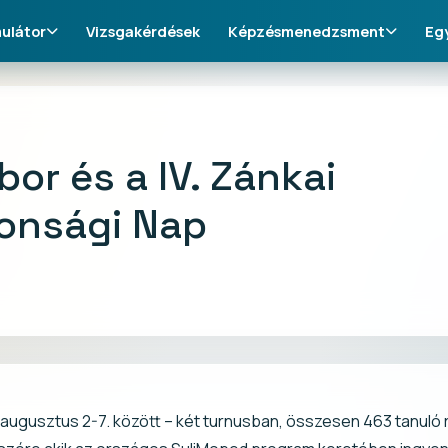
ulátor
Vizsgakérdések
Képzésmenedzsment
Eg
or és a IV. Zánkai
onsági Nap
s augusztus 2-7. között – két turnusban, összesen 463 tanuló