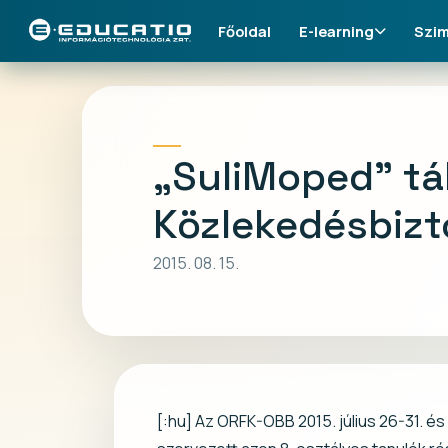
Főoldal
E-learning
Szim
„SuliMoped” táb
Közlekedésbizt
2015. 08. 15.
[:hu] Az ORFK-OBB 2015. július 26-31. é