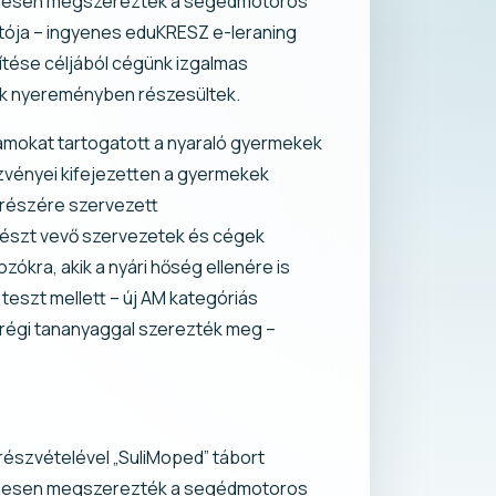
yenesen megszerezték a segédmotoros
atója – ingyenes eduKRESZ e-leraning
ítése céljából cégünk izgalmas
ők nyereményben részesültek.
amokat tartogatott a nyaraló gyermekek
ezvényei kifejezetten a gyermekek
 részére szervezett
 részt vevő szervezetek és cégek
ókra, akik a nyári hőség ellenére is
eszt mellett – új AM kategóriás
a régi tananyaggal szerezték meg –
 részvételével „SuliMoped” tábort
yenesen megszerezték a segédmotoros