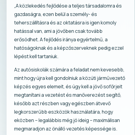
„A közlekedés fejlődése a teljes társadalomra és
gazdaságra, ezen belül a személy- és
teherszállításra és az oktatásra is igen komoly
hatással van, ami a jövőben csak tovább
erősödhet. A fejlődés iránya egyértelmű, a
hatóságoknak és a képzőszerveknek pedig ezzel
lépést kell tartaniuk.
Az autósiskolák számára a feladat nem kevesebb,
mint hogy újra kell gondolniuk a közúti járművezető
képzés egyes elemeit, és úgy kell a jövő sofőrjeit
megtanítani a vezetést és manőverezést segítő,
később azt részben vagy egészben átvevő
legkorszerűbb eszközök használatára, hogy
eközben – legalábbis még jó ideig – maximálisan
megmaradjon az önálló vezetés képessége is.