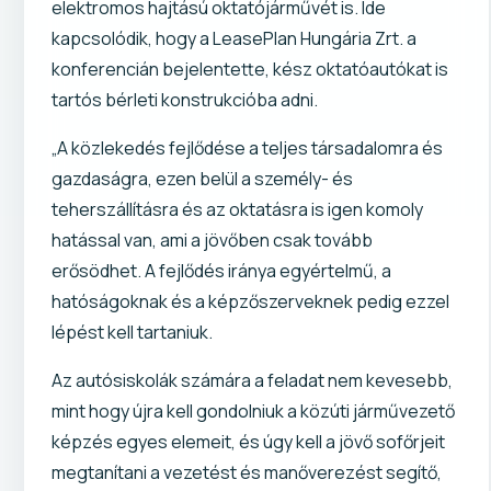
elektromos hajtású oktatójárművét is. Ide
kapcsolódik, hogy a LeasePlan Hungária Zrt. a
konferencián bejelentette, kész oktatóautókat is
tartós bérleti konstrukcióba adni.
„A közlekedés fejlődése a teljes társadalomra és
gazdaságra, ezen belül a személy- és
teherszállításra és az oktatásra is igen komoly
hatással van, ami a jövőben csak tovább
erősödhet. A fejlődés iránya egyértelmű, a
hatóságoknak és a képzőszerveknek pedig ezzel
lépést kell tartaniuk.
Az autósiskolák számára a feladat nem kevesebb,
mint hogy újra kell gondolniuk a közúti járművezető
képzés egyes elemeit, és úgy kell a jövő sofőrjeit
megtanítani a vezetést és manőverezést segítő,