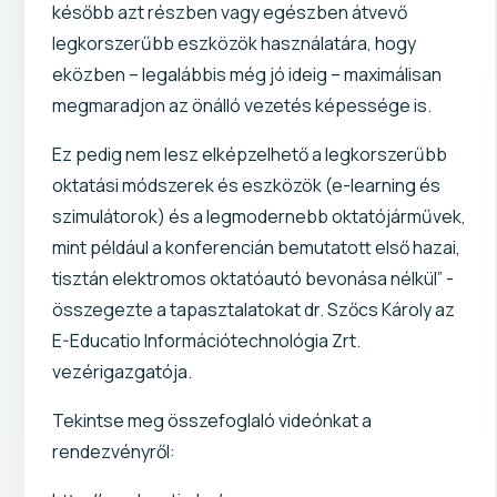
később azt részben vagy egészben átvevő
legkorszerűbb eszközök használatára, hogy
eközben – legalábbis még jó ideig – maximálisan
megmaradjon az önálló vezetés képessége is.
Ez pedig nem lesz elképzelhető a legkorszerűbb
oktatási módszerek és eszközök (e-learning és
szimulátorok) és a legmodernebb oktatójárművek,
mint például a konferencián bemutatott első hazai,
tisztán elektromos oktatóautó bevonása nélkül” -
összegezte a tapasztalatokat dr. Szőcs Károly az
E-Educatio Információtechnológia Zrt.
vezérigazgatója.
Tekintse meg összefoglaló videónkat a
rendezvényről: