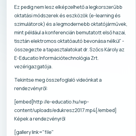
Ez pedig nem lesz elképzelhető a legkorszerűbb
oktatási módszerek és eszközök (e-learning és
szimulátorok) és a legmodernebb oktatójárművek,
mint például a konferencián bemutatott első hazai,
tisztán elektromos oktatóautó bevonása nélkül” -
összegezte a tapasztalatokat dr. Szőcs Károly az
E-Educatio Információtechnológia Zrt.
vezérigazgatója.
Tekintse meg összefoglaló videónkat a
rendezvényről:
[embed]http://e-educatio.hu/wp-
content/uploads/edukresz2017.mp4[/embed]
Képek a rendezvényről
[gallery link="file"