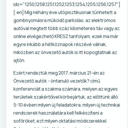
ids="1250,1258,1251,1252,1253,1254,1255,1256,1257"]
[:en] Míg néhány éve utópisztikusnak tűnhetett a
gombnyomásra működő parkolás, az elektromos
autóval megtett több száz kilométeres táv vagy az
online elvégezhető KRESZ tanfolyam, ezek ma már
egyre inkább a hétköznapok részévé válnak,
miközben az önvezető autók is itt kopogtatnak az
ajtón.
Ezért rendeztük meg 2017. március 21-én az
Önvezető autók - öntanuló vezetők? című
konferenciát a szakma számára, melyen az egyes
területek szakértőivel körbejártuk, az előttünk álló
5-10 évben milyen új feladatokra, milyen új technikai
rendszerek használatára kell felkészíteni a
sofőröket, ezt milyen oktatási módszerekkel,