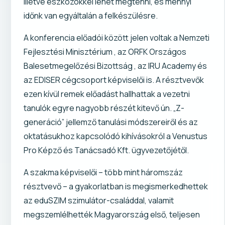
illetve eszközökkel lehet megtenni, és mennyi
időnk van egyáltalán a felkészülésre.
A konferencia előadói között jelen voltak a Nemzeti
Fejlesztési Minisztérium , az ORFK Országos
Balesetmegelőzési Bizottság , az IRU Academy és
az EDISER cégcsoport képviselői is. A résztvevők
ezen kívül remek előadást hallhattak a vezetni
tanulók egyre nagyobb részét kitevő ún. „Z-
generáció” jellemző tanulási módszereiről és az
oktatásukhoz kapcsolódó kihívásokról a Venustus
Pro Képző és Tanácsadó Kft. ügyvezetőjétől.
A szakma képviselői – több mint háromszáz
résztvevő – a gyakorlatban is megismerkedhettek
az eduSZIM szimulátor-családdal, valamit
megszemlélhették Magyarország első, teljesen