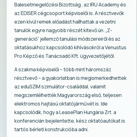
Balesetmegelőzési Bizottság , az IRU Academy és
az EDISER cégcsoport képviselői is. A résztvevők
ezen kívül remek előadást hallhattak a vezetni
tanulók egyre nagyobb részét kitevő ún. „Z-
generáció” jellemző tanulási módszereiről és az
oktatásukhoz kapcsolódó kihívásokról a Venustus
Pro Képző és Tanácsadó Kft. ügyvezetőjétől.
A szakma képviselői – több mint háromszáz
résztvevő – a gyakorlatban is megismerkedhettek
az eduSZIM szimulátor-családdal, valamit
megszemlélhették Magyarország első, teljesen
elektromos hajtású oktatójárművét is. Ide
kapcsolódik, hogy a LeasePlan Hungária Zrt. a
konferencián bejelentette, kész oktatóautókat is
tartós bérleti konstrukcióba adni.