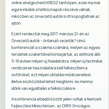
online elvégezhető KRESZ tanfolyam, ezek ma már
egyre inkább a hétköznapok részévé válnak,
miközben az önvezető autók is itt kopogtatnak az
ajtón.
Ezért rendeztük meg 2017. március 21-én az
Önvezető autók - öntanuló vezetők? című
konferenciát a szakma számára, melyen az egyes
területek szakértőivel körbejártuk, az előttünk álló
5-10 évben milyen új feladatokra, milyen új technikai
rendszerek használatára kell felkészíteni a
sofőröket, ezt milyen oktatási módszerekkel,
illetve eszközökkel lehet megtenni, és mennyi
időnk van egyáltalán a felkészülésre.
A konferencia előadói között jelen voltak a Nemzeti
Fejlesztési Minisztérium , az ORFK Országos