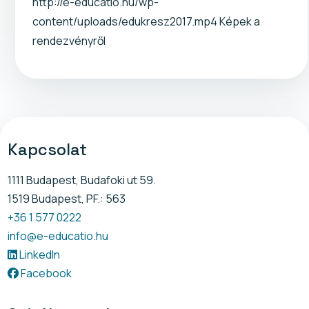
http://e-educatio.hu/wp-
content/uploads/edukresz2017.mp4 Képek a
rendezvényről
Kapcsolat
1111 Budapest, Budafoki ut 59.
1519 Budapest, PF.: 563
+36 1 577 0222
info@e-educatio.hu
LinkedIn
Facebook