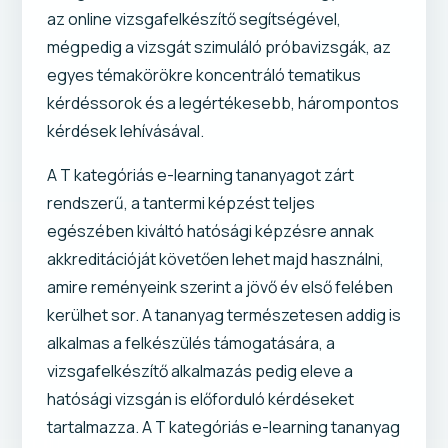
az online vizsgafelkészítő segítségével,
mégpedig a vizsgát szimuláló próbavizsgák, az
egyes témakörökre koncentráló tematikus
kérdéssorok és a legértékesebb, hárompontos
kérdések lehívásával.
A T kategóriás e-learning tananyagot zárt
rendszerű, a tantermi képzést teljes
egészében kiváltó hatósági képzésre annak
akkreditációját követően lehet majd használni,
amire reményeink szerint a jövő év első felében
kerülhet sor. A tananyag természetesen addig is
alkalmas a felkészülés támogatására, a
vizsgafelkészítő alkalmazás pedig eleve a
hatósági vizsgán is előforduló kérdéseket
tartalmazza. A T kategóriás e-learning tananyag