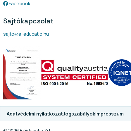
Facebook
Sajtókapcsolat
sajto@e-educatio.hu
Adatvédelmi nyilatkozat
Jogszabályok
Impresszum
© 2026 E-Educatio Zrt.