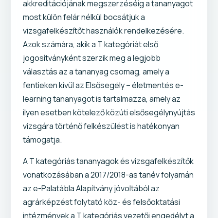
akkreditációjának megszerzéséig a tananyagot
most külön felár nélkül bocsátjuk a
vizsgafelkészítőt használók rendelkezésére.
Azok számára, akik a T kategóriát első
jogosítványként szerzik meg a legjobb
választás az a tananyag csomag, amely a
fentieken kívül az Elsősegély – életmentés e-
learning tananyagot is tartalmazza, amely az
ilyen esetben kötelező közúti elsősegélynyújtás
vizsgára történő felkészülést is hatékonyan
támogatja.
A T kategóriás tananyagok és vizsgafelkészítők
vonatkozásában a 2017/2018-as tanév folyamán
az e-Palatábla Alapítvány jóvoltából az
agrárképzést folytató köz- és felsőoktatási
intézmények a T kategóriás vezetői engedélyt a