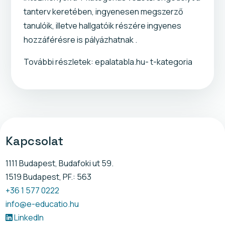
tanterv keretében, ingyenesen megszerző
tanulóik, illetve hallgatóik részére ingyenes
hozzáférésre is pályázhatnak .
További részletek: epalatabla.hu- t-kategoria
Kapcsolat
1111 Budapest, Budafoki ut 59.
1519 Budapest, PF.: 563
+36 1 577 0222
info@e-educatio.hu
LinkedIn