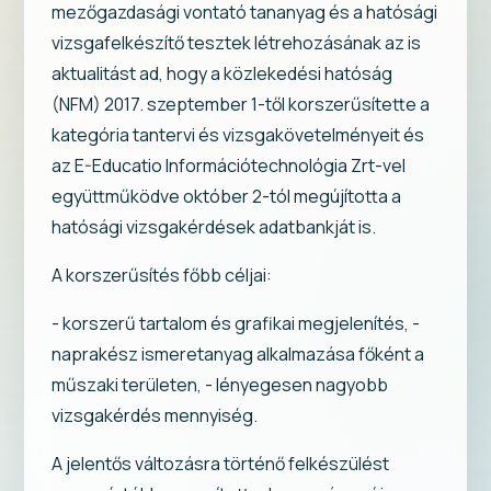
mezőgazdasági vontató tananyag és a hatósági
vizsgafelkészítő tesztek létrehozásának az is
aktualitást ad, hogy a közlekedési hatóság
(NFM) 2017. szeptember 1-től korszerűsítette a
kategória tantervi és vizsgakövetelményeit és
az E-Educatio Információtechnológia Zrt-vel
együttműködve október 2-tól megújította a
hatósági vizsgakérdések adatbankját is.
A korszerűsítés főbb céljai:
- korszerű tartalom és grafikai megjelenítés, -
naprakész ismeretanyag alkalmazása főként a
műszaki területen, - lényegesen nagyobb
vizsgakérdés mennyiség.
A jelentős változásra történő felkészülést