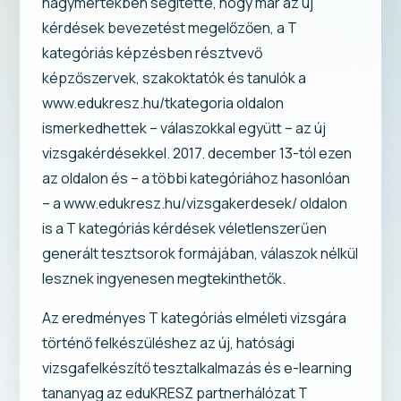
nagymértékben segítette, hogy már az új
kérdések bevezetést megelőzően, a T
kategóriás képzésben résztvevő
képzőszervek, szakoktatók és tanulók a
www.edukresz.hu/tkategoria oldalon
ismerkedhettek – válaszokkal együtt – az új
vizsgakérdésekkel. 2017. december 13-tól ezen
az oldalon és – a többi kategóriához hasonlóan
– a www.edukresz.hu/vizsgakerdesek/ oldalon
is a T kategóriás kérdések véletlenszerűen
generált tesztsorok formájában, válaszok nélkül
lesznek ingyenesen megtekinthetők.
Az eredményes T kategóriás elméleti vizsgára
történő felkészüléshez az új, hatósági
vizsgafelkészítő tesztalkalmazás és e-learning
tananyag az eduKRESZ partnerhálózat T