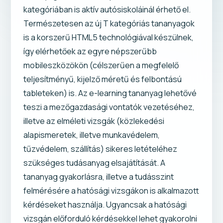
kategóriában is aktív autósiskoláinál érhető el.
Természetesen az új T kategóriás tananyagok
is a korszerű HTML5 technológiával készülnek,
így elérhetőek az egyre népszerűbb
mobileszközökön (célszerűen a megfelelő
teljesítményű, kijelző méretű és felbontású
tableteken) is. Az e-learning tananyag lehetővé
teszi a mezőgazdasági vontatók vezetéséhez,
illetve az elméleti vizsgák (közlekedési
alapismeretek, illetve munkavédelem,
tűzvédelem, szállítás) sikeres letételéhez
szükséges tudásanyag elsajátítását. A
tananyag gyakorlásra, illetve a tudásszint
felmérésére a hatósági vizsgákon is alkalmazott
kérdéseket használja. Ugyancsak a hatósági
vizsgán előforduló kérdésekkel lehet gyakorolni